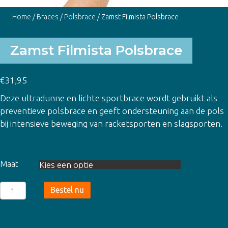
Home
/
Braces
/
Polsbrace
/ Zamst Filmista Polsbrace
Zamst Filmista Polsbrace
€
31,95
Deze ultradunne en lichte sportbrace wordt gebruikt als
preventieve polsbrace en geeft ondersteuning aan de pols
bij intensieve beweging van racketsporten en slagsporten.
Maat
Zamst
Bestel nu
Filmista
Polsbrace
aantal