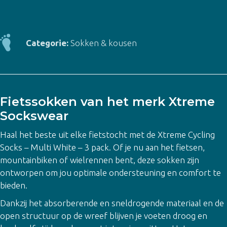
Socks
-
Multi
Categorie:
Sokken & kousen
White
-
3
pack
Fietssokken van het merk Xtreme
aantal
Sockswear
Haal het beste uit elke fietstocht met de Xtreme Cycling
Socks – Multi White – 3 pack. Of je nu aan het fietsen,
mountainbiken of wielrennen bent, deze sokken zijn
ontworpen om jou optimale ondersteuning en comfort te
bieden.
Dankzij het absorberende en sneldrogende materiaal en de
open structuur op de wreef blijven je voeten droog en