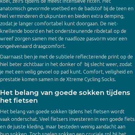
koel, zelfs tijdens de meest intensieve ritten. Het
anatomisch gevormde voetbed en de badstof bij de teen en
hiel verminderen drukpunten en bieden extra demping,
zodat je langer comfortabel kunt doorgaan. De niet-
knellende boord en het ondersteunende ribdetail op de
wreef zorgen samen met de naadloze pasvorm voor een
ongeëvenaard draagcomfort.
Daarnaast ben je met de subtiele reflecterende print op de
hiel beter zichtbaar in het donker of bij slecht weer, zodat
je met een veilig gevoel op pad kunt. Comfort, veiligheid en
prestatie komen samen in de Xtreme Cycling Socks.
Het belang van goede sokken tijdens
het fietsen
Het belang van goede sokken tijdens het fietsen wordt
vaak onderschat. Veel fietsers investeren in een goede fiets
en de juiste kleding, maar besteden weinig aandacht aan
hun sokken. Toch spelen sokken een cruciale rol bij het