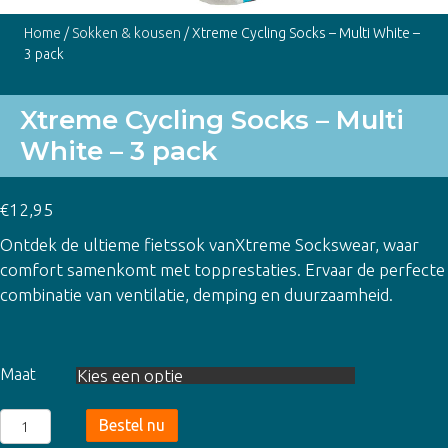
Home
/
Sokken & kousen
/ Xtreme Cycling Socks – Multi White –
3 pack
Xtreme Cycling Socks – Multi
White – 3 pack
€
12,95
Ontdek de ultieme fietssok vanXtreme Sockswear, waar
comfort samenkomt met topprestaties. Ervaar de perfecte
combinatie van ventilatie, demping en duurzaamheid.
Maat
Xtreme
Bestel nu
Cycling