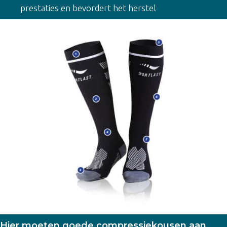
prestaties en bevordert het herstel
Hier moeten goede compressiekousen aan