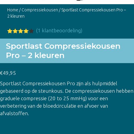
Home
/
Compressiekousen
/ Sportlast Compressiekousen Pro –
2 kleuren
(
1
klantbeoordeling)
Gewaarde
1
erd
4.00
Sportlast Compressiekousen
op 5
Pro – 2 kleuren
gebasee
rd op
klant
waarderin
€
49,95
g
Sportlast Compressiekousen Pro zijn als hulpmiddel
gebaseerd op de steunkous. De compressiekousen hebben
graduele compressie (20 to 25 mmHg) voor een
verbetering van de bloedcirculatie en afvoer van
afvalstoffen.