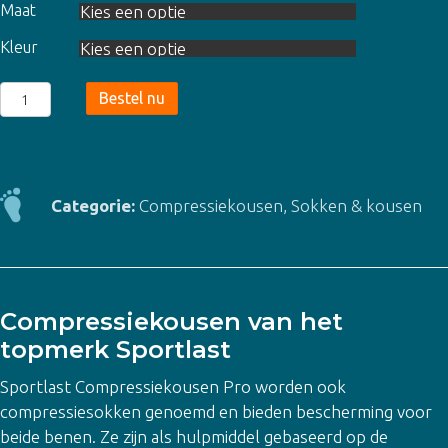
Maat
Kleur
Sportlast
Bestel nu
Compressiekousen
Pro
-
2
Categorie:
Compressiekousen
,
Sokken & kousen
kleuren
aantal
Compressiekousen van het
topmerk Sportlast
Sportlast Compressiekousen Pro worden ook
compressiesokken genoemd en bieden bescherming voor
beide benen. Ze zijn als hulpmiddel gebaseerd op de