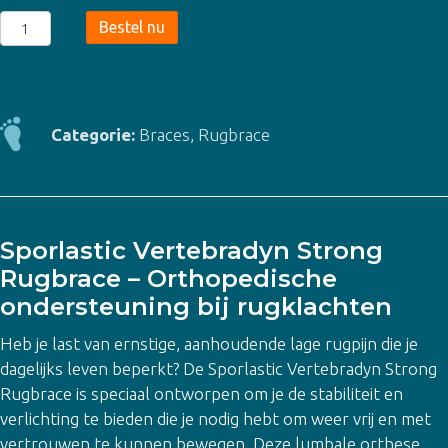
Sporlastic
Bestel nu
Vertebradyn
Strong
Rugbrace
aantal
Categorie:
Braces
,
Rugbrace
Sporlastic Vertebradyn Strong
Rugbrace –
Orthopedische
ondersteuning bij rugklachten
Heb je last van ernstige, aanhoudende lage rugpijn die je
dagelijks leven beperkt? De Sporlastic Vertebradyn Strong
Rugbrace is speciaal ontworpen om je de stabiliteit en
verlichting te bieden die je nodig hebt om weer vrij en met
vertrouwen te kunnen bewegen. Deze lumbale orthese