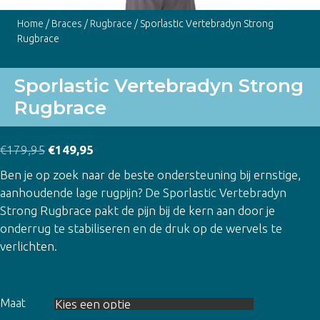
Home
/
Braces
/
Rugbrace
/ Sporlastic Vertebradyn Strong
Rugbrace
Sporlastic Vertebradyn Strong
Rugbrace
Oorspronkelijke
Huidige
€
179,95
€
149,95
prijs
prijs
Ben je op zoek naar de beste ondersteuning bij ernstige,
was:
is:
aanhoudende lage rugpijn? De Sporlastic Vertebradyn
€179,95.
€149,95.
Strong Rugbrace pakt de pijn bij de kern aan door je
onderrug te stabiliseren en de druk op de wervels te
verlichten.
Maat