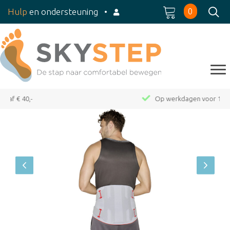
0
Hulp
en ondersteuning
•
Op werkdagen voor 15:00 besteld, dezelfde dag verzonden