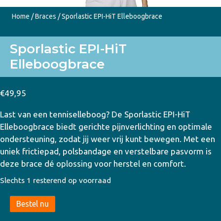
Home
/
Braces
/ Sporlastic EPI-HiT Elleboogbrace
Sporlastic EPI-HiT
Elleboogbrace
€
49,95
Last van een tenniselleboog? De Sporlastic EPI-HiT
Elleboogbrace biedt gerichte pijnverlichting en optimale
ondersteuning, zodat jij weer vrij kunt bewegen. Met een
uniek frictiepad, polsbandage en verstelbare pasvorm is
deze brace dé oplossing voor herstel en comfort.
Slechts 1 resterend op voorraad
Sporlastic
Bestel nu
EPI-