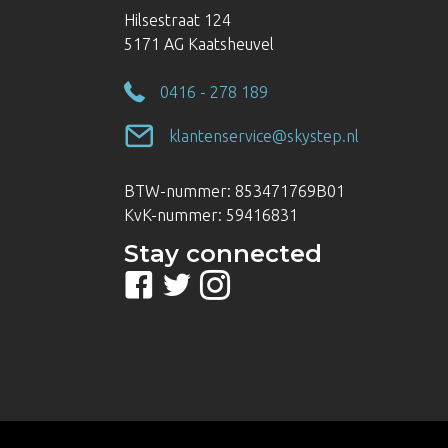
Hilsestraat 124
5171 AG Kaatsheuvel
0416 - 278 189
klantenservice@skystep.nl
BTW-nummer: 853471769B01
KvK-nummer: 59416831
Stay connected