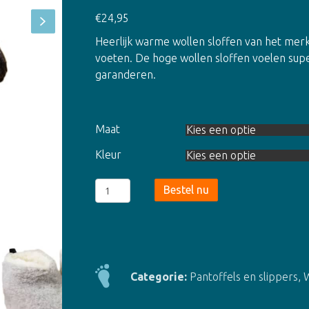
€
24,95
Heerlijk warme
wollen sloffen
van het merk
voeten. De hoge wollen sloffen voelen sup
garanderen.
Maat
Kleur
Skystep
Bestel nu
hoge
wollen
sloffen
-
2
Categorie:
Pantoffels en slippers
,
W
kleuren
aantal