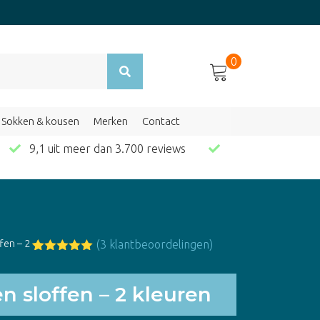
0
Sokken & kousen
Merken
Contact
en
9,1 uit meer dan 3.700 reviews
fen – 2
(
3
klantbeoordelingen)
Gewaardeerd
3
5.00
op 5
gebaseerd
n sloffen – 2 kleuren
op
klant
waarderingen