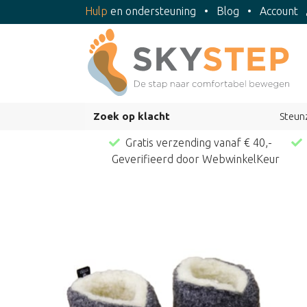
Hulp
en ondersteuning
•
Blog
•
Account
Zoek op klacht
Steun
Gratis verzending vanaf € 40,-
Geverifieerd door WebwinkelKeur