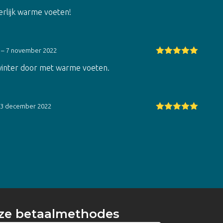
Gewaardeerd
eerlijk warme voeten!
5
uit 5
–
7 november 2022
Gewaardeerd
 winter door met warme voeten.
5
uit 5
3 december 2022
Gewaardeerd
5
uit 5
ze betaalmethodes