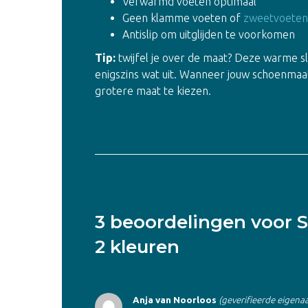
Verwarmd voeten optimaal
Geen klamme voeten of
zweetvoeten
Antislip om uitglijden te voorkomen
Tip:
twijfel je over de maat? Deze warme sl
enigszins wat uit. Wanneer jouw schoenmaat t
grotere maat te kiezen.
3 beoordelingen voor
S
2 kleuren
Anja van Noorloos
(geverifieerde eigenaa