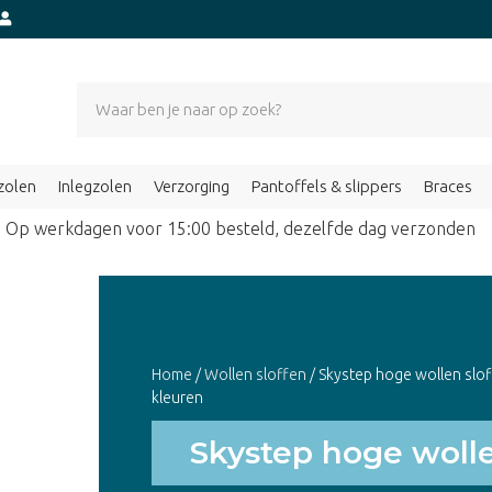
zolen
Inlegzolen
Verzorging
Pantoffels & slippers
Braces
Op werkdagen voor 15:00 besteld, dezelfde dag verzond
Home
/
Wollen sloffen
/ Skystep hoge wollen slof
kleuren
Skystep hoge wolle