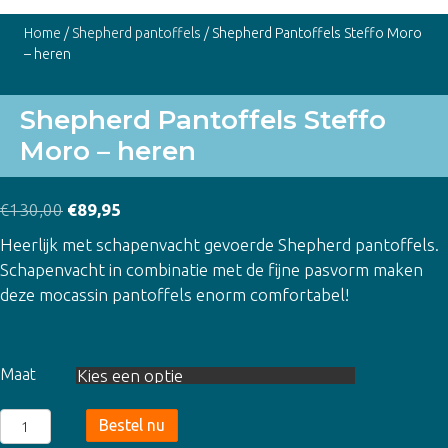
Home
/
Shepherd pantoffels
/ Shepherd Pantoffels Steffo Moro
– heren
Shepherd Pantoffels Steffo
Moro – heren
Oorspronkelijke
Huidige
€
130,00
€
89,95
prijs
prijs
Heerlijk met schapenvacht gevoerde Shepherd pantoffels.
was:
is:
Schapenvacht in combinatie met de fijne pasvorm maken
€130,00.
€89,95.
deze mocassin pantoffels enorm comfortabel!
Maat
Shepherd
Bestel nu
Pantoffels