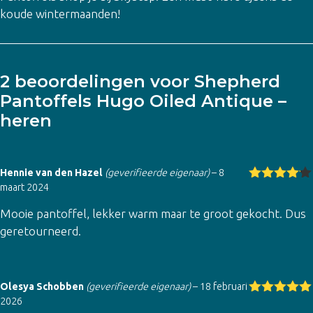
koude wintermaanden!
2 beoordelingen voor
Shepherd
Pantoffels Hugo Oiled Antique –
heren
Hennie van den Hazel
(geverifieerde eigenaar)
–
8
maart 2024
Gewaarde
erd
4
uit
Mooie pantoffel, lekker warm maar te groot gekocht. Dus
5
geretourneerd.
Olesya Schobben
(geverifieerde eigenaar)
–
18 februari
2026
Gewaardeer