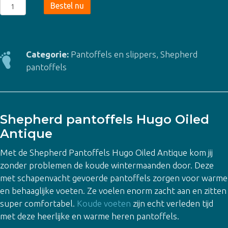
Shepherd
Bestel nu
Pantoffels
Hugo
Oiled
Antique
Categorie:
Pantoffels en slippers
,
Shepherd
-
pantoffels
heren
aantal
Shepherd pantoffels Hugo Oiled
Antique
Met de Shepherd Pantoffels Hugo Oiled Antique kom jij
zonder problemen de koude wintermaanden door. Deze
met schapenvacht gevoerde pantoffels zorgen voor warme
en behaaglijke voeten. Ze voelen enorm zacht aan en zitten
super comfortabel.
Koude voeten
zijn echt verleden tijd
met deze heerlijke en warme heren pantoffels.