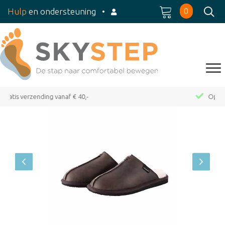
0
Hulp
en ondersteuning
•
Op werkdagen voor 15:00 besteld, dezelfde dag verzonden