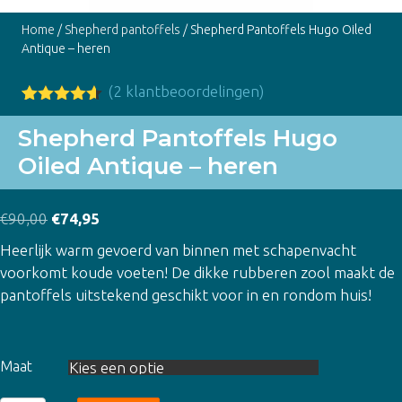
Home
/
Shepherd pantoffels
/ Shepherd Pantoffels Hugo Oiled
Antique – heren
(
2
klantbeoordelingen)
Gewaardee
2
rd
4.50
op
Shepherd Pantoffels Hugo
5
Oiled Antique – heren
gebaseer
d op
klant
waardering
en
Oorspronkelijke
Huidige
€
90,00
€
74,95
prijs
prijs
Heerlijk warm gevoerd van binnen met schapenvacht
was:
is:
voorkomt koude voeten! De dikke rubberen zool maakt de
€90,00.
€74,95.
pantoffels uitstekend geschikt voor in en rondom huis!
Maat