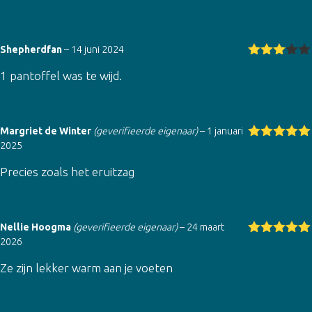
Shepherdfan
–
14 juni 2024
Gewaar
1 pantoffel was te wijd.
deerd
3
uit 5
Margriet de Winter
(geverifieerde eigenaar)
–
1 januari
2025
Gewaardeer
d
5
uit 5
Precies zoals het eruitzag
Nellie Hoogma
(geverifieerde eigenaar)
–
24 maart
2026
Gewaardeer
d
5
uit 5
Ze zijn lekker warm aan je voeten