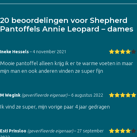
20 beoordelingen voor
Shepherd
Pantoffels Annie Leopard – dames
Ineke Hessels
–
4 november 2021
Gewaarde
Mooie pantoffel alleen krijg ik er te warme voeten in maar
erd
4
uit
5
mijn man en ook anderen vinden ze super fijn
M Wegink
(geverifieerde eigenaar)
–
6 augustus 2022
Gewaardeer
Ik vind ze super, mijn vorige paar 4 jaar gedragen
d
5
uit 5
Esti Prinsloo
(geverifieerde eigenaar)
–
27 september