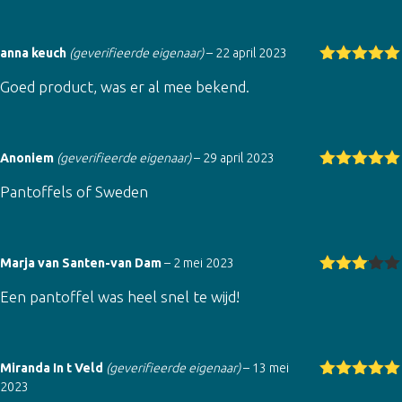
anna keuch
(geverifieerde eigenaar)
–
22 april 2023
Gewaardeer
Goed product, was er al mee bekend.
d
5
uit 5
Anoniem
(geverifieerde eigenaar)
–
29 april 2023
Gewaardeer
Pantoffels of Sweden
d
5
uit 5
Marja van Santen-van Dam
–
2 mei 2023
Gewaar
Een pantoffel was heel snel te wijd!
deerd
3
uit 5
Miranda In t Veld
(geverifieerde eigenaar)
–
13 mei
2023
Gewaardeer