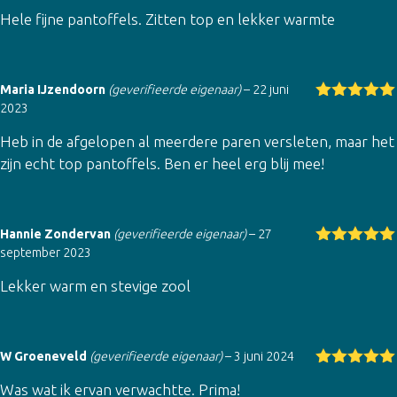
d
5
uit 5
Hele fijne pantoffels. Zitten top en lekker warmte
Maria IJzendoorn
(geverifieerde eigenaar)
–
22 juni
2023
Gewaardeer
d
5
uit 5
Heb in de afgelopen al meerdere paren versleten, maar het
zijn echt top pantoffels. Ben er heel erg blij mee!
Hannie Zondervan
(geverifieerde eigenaar)
–
27
september 2023
Gewaardeer
d
5
uit 5
Lekker warm en stevige zool
W Groeneveld
(geverifieerde eigenaar)
–
3 juni 2024
Gewaardeer
Was wat ik ervan verwachtte. Prima!
d
5
uit 5