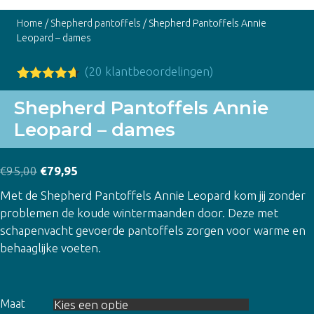
Home
/
Shepherd pantoffels
/ Shepherd Pantoffels Annie
Leopard – dames
(
20
klantbeoordelingen)
Gewaardee
20
rd
4.55
op
Shepherd Pantoffels Annie
5
Leopard – dames
gebaseerd
op
klant
waardering
en
Oorspronkelijke
Huidige
€
95,00
€
79,95
prijs
prijs
Met de Shepherd Pantoffels Annie Leopard kom jij zonder
was:
is:
problemen de koude wintermaanden door. Deze met
€95,00.
€79,95.
schapenvacht gevoerde pantoffels zorgen voor warme en
behaaglijke voeten.
Maat