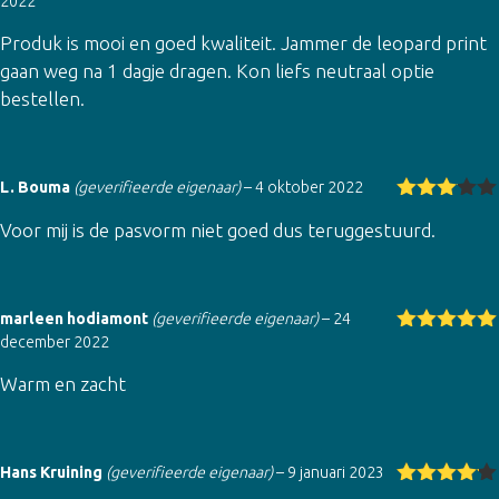
2022
Gewaarde
erd
4
uit
Produk is mooi en goed kwaliteit. Jammer de leopard print
5
gaan weg na 1 dagje dragen. Kon liefs neutraal optie
bestellen.
L. Bouma
(geverifieerde eigenaar)
–
4 oktober 2022
Gewaar
Voor mij is de pasvorm niet goed dus teruggestuurd.
deerd
3
uit 5
marleen hodiamont
(geverifieerde eigenaar)
–
24
december 2022
Gewaardeer
d
5
uit 5
Warm en zacht
Hans Kruining
(geverifieerde eigenaar)
–
9 januari 2023
Gewaarde