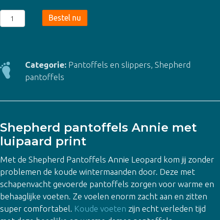
Shepherd
Bestel nu
Pantoffels
Annie
Leopard
-
Categorie:
Pantoffels en slippers
,
Shepherd
dames
pantoffels
aantal
Shepherd pantoffels Annie met
luipaard print
Met de Shepherd Pantoffels Annie Leopard kom jij zonder
problemen de koude wintermaanden door. Deze met
schapenvacht gevoerde pantoffels zorgen voor warme en
behaaglijke voeten. Ze voelen enorm zacht aan en zitten
super comfortabel.
Koude voeten
zijn echt verleden tijd