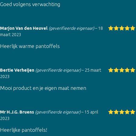
Goed volgens verwachting
erd
4
uit
5
Marjon Van den Heuvel
(geverifieerde eigenaar)
–
18
maart 2023
Gewaardeer
d
5
uit 5
Heerlijk warme pantoffels
Bertie Verheijen
(geverifieerde eigenaar)
–
25 maart
2023
Gewaardeer
d
5
uit 5
Mooi product en je eigen maat nemen
Mr H.J.G. Bruens
(geverifieerde eigenaar)
–
15 april
2023
Gewaardeer
d
5
uit 5
Heerlijke pantoffels!