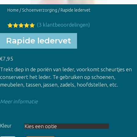
Home
/
Schoenverzorging
/ Rapide ledervet
(
3
klantbeoordelingen)
Gewaardeer
3
d
5.00
op
Rapide ledervet
5
gebaseerd
op
klant
€
7,95
waarderinge
n
Trekt diep in de poriën van leder, voorkomt scheurtjes en
conserveert het leder. Te gebruiken op schoenen,
meubelen, tassen, jassen, zadels, hoofdstellen, etc.
Meer informatie
Kleur