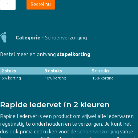
Rapide
Bestel nu
ledervet
aantal
Categorie -
Schoenverzorging
Bestel meer en ontvang
stapelkorting
2 stuks
3+ stuks
5+ stuks
5% korting
10% korting
15% korting
Rapide ledervet in 2 kleuren
Rapide Ledervet is een product om vrijwel alle lederwaren
regelmatig te onderhouden en te verzorgen. Je kunt het
dus ook prima gebruiken voor de
schoenverzorging
van je