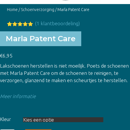
Home
/
Schoenverzorging
/ Marla Patent Care
(
1
klantbeoordeling)
Gewaardeer
1
d
5.00
op
Marla Patent Care
5
gebaseerd
op
klant
€
6,95
waardering
Lakschoenen herstellen is niet moeilijk. Poets de schoenen
met Marla Patent Care om de schoenen te reinigen, te
verzorgen, glanzend te maken en scheurtjes te herstellen.
Meer informatie
Kleur