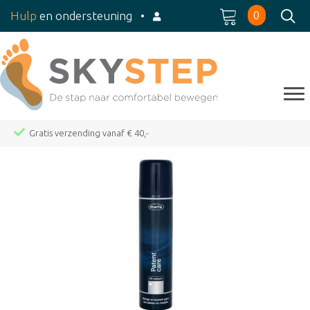
0
Hulp
en ondersteuning
•
Op werkdagen voor 15:00 besteld, dezelfde dag