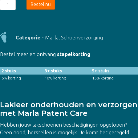
Marla
Bestel nu
Patent
Care
aantal
Categorie -
Marla
,
Schoenverzorging
Bestel meer en ontvang
stapelkorting
2 stuks
3+ stuks
5+ stuks
5% korting
10% korting
15% korting
Lakleer onderhouden en verzorgen
met Marla Patent Care
Hebben jouw lakschoenen beschadigingen opgelopen?
Geen nood, herstellen is mogelijk. Je komt het geregeld