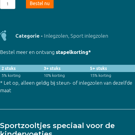
Kindersteunzool
Bestel nu
Sport
Support
(8216)
aantal
Categorie -
Inlegzolen
,
Sport inlegzolen
Bestel meer en ontvang
stapelkorting*
2 stuks
3+ stuks
5+ stuks
5% korting
10% korting
15% korting
* Let op, alleen geldig bij steun- of inlegzolen van dezelfde
maat
Sportzooltjes speciaal voor de
kindervoetjes