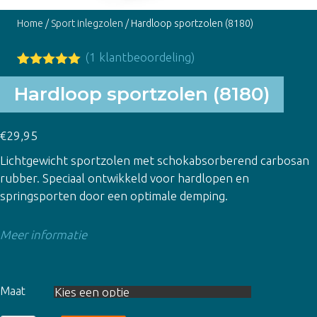
Home
/
Sport inlegzolen
/ Hardloop sportzolen (8180)
(
1
klantbeoordeling)
Gewaardeer
1
d
5.00
op
Hardloop sportzolen (8180)
5
gebaseerd
op
klant
€
29,95
waardering
Lichtgewicht sportzolen met schokabsorberend carbosan
rubber. Speciaal ontwikkeld voor hardlopen en
springsporten door een optimale demping.
Meer informatie
Maat