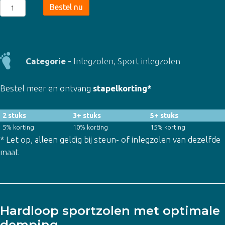
Hardloop
Bestel nu
sportzolen
(8180)
aantal
Categorie -
Inlegzolen
,
Sport inlegzolen
Bestel meer en ontvang
stapelkorting*
2 stuks
3+ stuks
5+ stuks
5% korting
10% korting
15% korting
* Let op, alleen geldig bij steun- of inlegzolen van dezelfde
maat
Hardloop sportzolen met optimale
demping