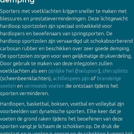
Sporters met voetklachten krijgen sneller te maken met
blessures en prestatieverminderingen. Deze lichtgewicht
hardloop sportzolen zijn speciaal ontwikkeld voor
hardlopers en beoefenaars van springsporten. De
hardloop sportzolen zijn vervaardigd uit schokabsorberend
carbosan rubber en beschikken over zeer goede demping.
De sportzolen zorgen voor een gelijkmatige drukverdeling.
Door gebruik te maken van deze inlegzolen zullen
voetklachten als een
pijnlijke hiel
(
hielspoor
),
shin splints
(scheenbeenklachten),
achillespees pijn
of
branderige
voeten
en
vermoeide voeten
die ontstaan tijdens het
sporten verminderen.
Hardlopen, basketbal, boksen, voetbal en volleybal zijn
voorbeelden van dynamische sporten. Elke keer dat je
voeten de grond raken tijdens het beoefenen van deze
sporten vangt je lichaam de schokken op. De druk die
ontstaat op je voeten is enorm en de schokken kunnen tot