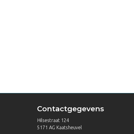
Contactgegevens
Hilsestraat 124
5171 AG Kaatsheuvel