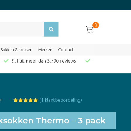
0
Sokken & kousen
Merken
Contact
en
9,1 uit meer dan 3.700 reviews
en
(
1
klantbeoordeling)
Gewaardeerd
1
5.00
op 5
gebaseerd
ksokken Thermo – 3 pack
op
klant
waardering