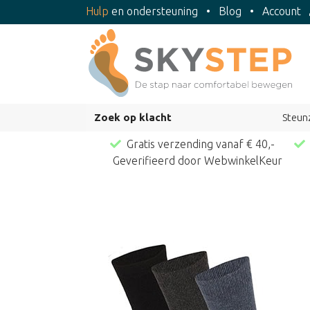
Hulp
en ondersteuning
•
Blog
•
Account
Zoek op klacht
Steun
Gratis verzending vanaf € 40,-
Geverifieerd door WebwinkelKeur