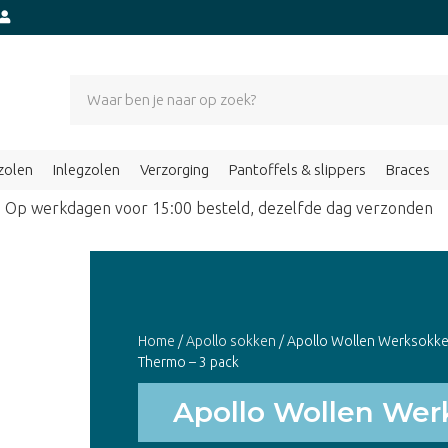
zolen
Inlegzolen
Verzorging
Pantoffels & slippers
Braces
Op werkdagen voor 15:00 besteld, dezelfde dag verzond
Home
/
Apollo sokken
/ Apollo Wollen Werksokk
Thermo – 3 pack
Apollo Wollen Wer