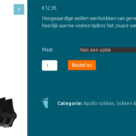
€
12,95
Hoogwaardige wollen werksokken van gerec
heerlijk warme voeten tijdens het zware we
Maat
Apollo
Bestel nu
Wollen
Werksokken
Thermo
-
3
Categorie:
Apollo sokken
,
Sokken &
pack
aantal