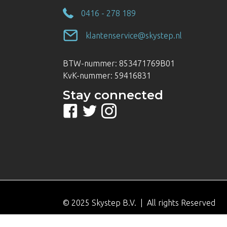
0416 - 278 189
klantenservice@skystep.nl
BTW-nummer: 853471769B01
KvK-nummer: 59416831
Stay connected
© 2025 Skystep B.V. | All rights Reserved