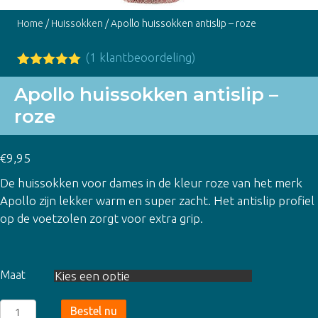
Home
/
Huissokken
/ Apollo huissokken antislip – roze
(
1
klantbeoordeling)
Gewaardeer
1
d
5.00
op
Apollo huissokken antislip –
5
roze
gebaseerd
op
klant
waardering
€
9,95
De huissokken voor dames in de kleur roze van het merk
Apollo zijn lekker warm en super zacht. Het antislip profiel
op de voetzolen zorgt voor extra grip.
Maat
Apollo
Bestel nu