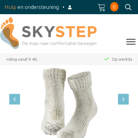
0
Hulp
en ondersteuning
•
Op werkdagen voor 15:00 besteld, dezelfde dag verzond