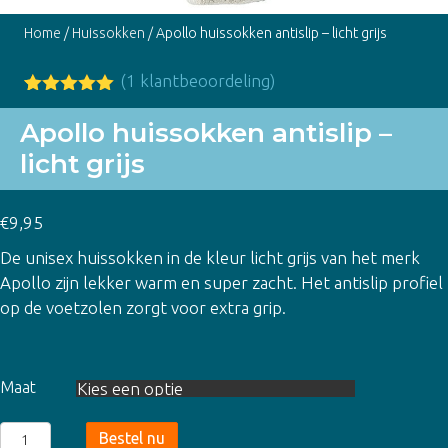
Home
/
Huissokken
/ Apollo huissokken antislip – licht grijs
(
1
klantbeoordeling)
Gewaardeer
1
d
5.00
op
Apollo huissokken antislip –
5
licht grijs
gebaseerd
op
klant
waardering
€
9,95
De unisex huissokken in de kleur licht grijs van het merk
Apollo zijn lekker warm en super zacht. Het antislip profiel
op de voetzolen zorgt voor extra grip.
Maat
Apollo
Bestel nu