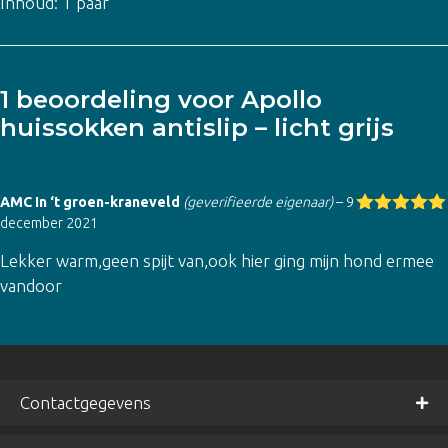
Inhoud: 1 paar
1 beoordeling voor
Apollo
huissokken antislip – licht grijs
AMC In ‘t groen-kraneveld
(geverifieerde eigenaar)
–
9
december 2021
Gewaardeer
d
5
uit 5
Lekker warm,geen spijt van,ook hier ging mijn hond ermee
vandoor
Contactgegevens