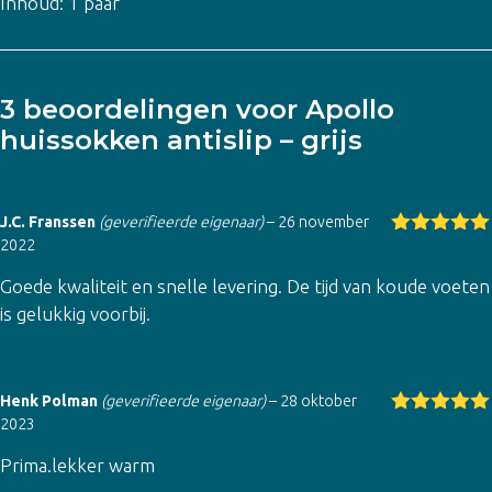
Inhoud: 1 paar
3 beoordelingen voor
Apollo
huissokken antislip – grijs
J.C. Franssen
(geverifieerde eigenaar)
–
26 november
2022
Gewaardeer
d
5
uit 5
Goede kwaliteit en snelle levering. De tijd van koude voeten
is gelukkig voorbij.
Henk Polman
(geverifieerde eigenaar)
–
28 oktober
2023
Gewaardeer
d
5
uit 5
Prima.lekker warm