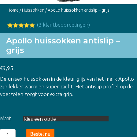
Home
/
Huissokken
/ Apollo huissokken antislip – grijs
(
3
klantbeoordelingen)
Gewaardeer
3
d
5.00
op
Apollo huissokken antislip –
5
grijs
gebaseerd
op
klant
waarderinge
n
€
9,95
De unisex huissokken in de kleur grijs van het merk Apollo
zijn lekker warm en super zacht. Het antislip profiel op de
voetzolen zorgt voor extra grip.
Maat
Apollo
Bestel nu