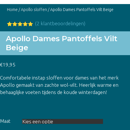
Home
/
Apollo sloffen
/ Apollo Dames Pantoffels Vilt Beige
(
2
klantbeoordelingen)
Gewaardeer
2
d
5.00
op
Apollo Dames Pantoffels Vilt
5
Beige
gebaseerd
op
klant
waarderinge
n
€
19,95
Comfortabele instap sloffen voor dames van het merk
Apollo gemaakt van zachte wol-vilt. Heerlijk warme en
behaaglijke voeten tijdens de koude winterdagen!
Maat