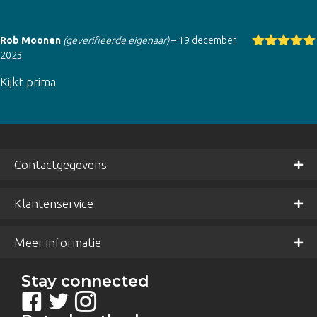
Rob Moonen
(geverifieerde eigenaar)
–
19 december
2023
Gewaardeer
d
5
uit 5
Kijkt prima
Contactgegevens
Klantenservice
Meer informatie
Stay connected