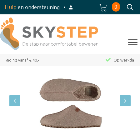
0
Hulp
en ondersteuning
•
Op werkdagen voor 15:00 besteld, dezelfde dag verzonden