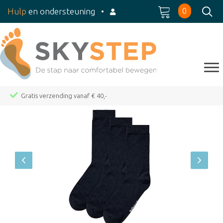
0
Hulp
en ondersteuning
•
Op werkdagen voor 15:00 besteld, dezelfde dag