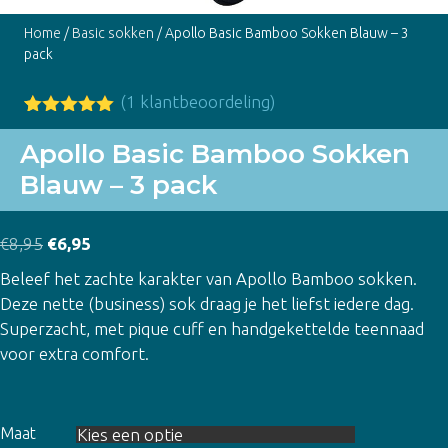
Home
/
Basic sokken
/ Apollo Basic Bamboo Sokken Blauw – 3
pack
(
1
klantbeoordeling)
Gewaardeer
1
d
5.00
op
Apollo Basic Bamboo Sokken
5
Blauw – 3 pack
gebaseerd
op
klant
waardering
Oorspronkelijke
Huidige
€
8,95
€
6,95
prijs
prijs
Beleef het zachte karakter van Apollo Bamboo sokken.
was:
is:
Deze nette (business) sok draag je het liefst iedere dag.
€8,95.
€6,95.
Superzacht, met pique cuff en handgekettelde teennaad
voor extra comfort.
Maat