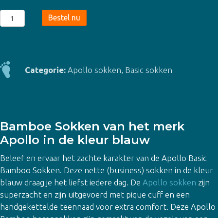
Apollo
Bestel nu
Basic
Bamboo
Sokken
Blauw
Categorie:
Apollo sokken
,
Basic sokken
–
3
pack
aantal
Bamboe Sokken van het merk
Apollo in de kleur blauw
Beleef en ervaar het zachte karakter van de Apollo Basic
Bamboo Sokken. Deze nette (business) sokken in de kleur
blauw draag je het liefst iedere dag. De
Apollo sokken
zijn
superzacht en zijn uitgevoerd met pique cuff en een
handgekettelde teennaad voor extra comfort. Deze Apollo