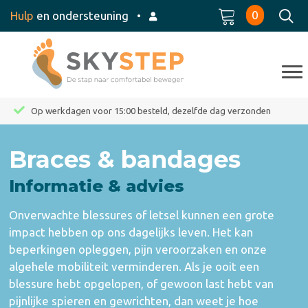
0
Hulp
en ondersteuning
•
Op werkdagen voor 15:00 besteld, dezelfde dag verzonden
Braces & bandages
Informatie & advies
Onverwachte blessures of letsel kunnen een grote
impact hebben op ons dagelijks leven. Het kan
beperkingen opleggen, pijn veroorzaken en onze
algehele mobiliteit verminderen. Als je ooit een
blessure hebt opgelopen, of gewoon last hebt van
pijnlijke spieren en gewrichten, dan weet je hoe