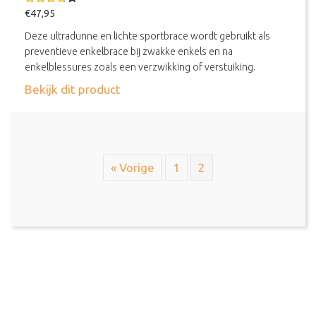
Gewaarde
€
47,95
erd
4.00
uit 5
Deze ultradunne en lichte sportbrace wordt gebruikt als
preventieve enkelbrace bij zwakke enkels en na
enkelblessures zoals een verzwikking of verstuiking.
about Zamst Filmista Enkelbrace
Bekijk dit product
« Vorige
1
2