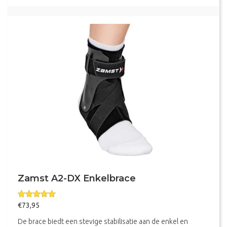
Zamst A2-DX Enkelbrace
Gewaardeerd
€
73,95
5.00
uit 5
De brace biedt een stevige stabilisatie aan de enkel en